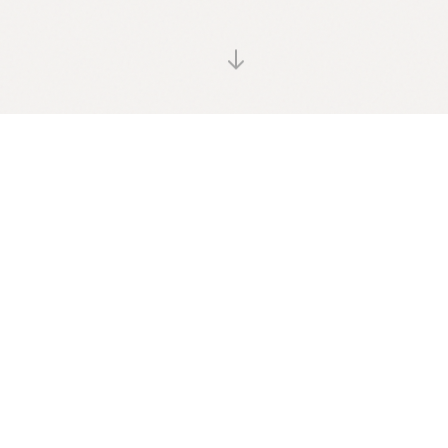
Une métamorphose joyeuse
et sensorielle
En ce milieu d'année 2026, nous comprenons
mieux que jamais que chaque enfant avance
sur son propre chemin. Entre 4 et 6 mois, votre
bébé quitte doucement le stade de "nourrisson"